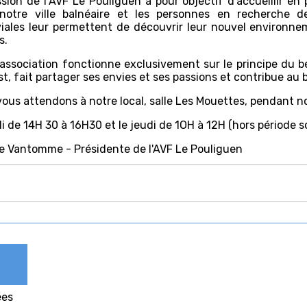
sion de l’AVF Le Pouliguen a pour objectif d’accueillir en 
notre ville balnéaire et les personnes en recherche de
iales leur permettent de découvrir leur nouvel environne
s.
association fonctionne exclusivement sur le principe du 
est, fait partager ses envies et ses passions et contribue au 
ous attendons à notre local, salle Les Mouettes, pendant 
di de 14H 30 à 16H30 et le jeudi de 1OH à 12H (hors période sc
e Vantomme - Présidente de l'AVF Le Pouliguen