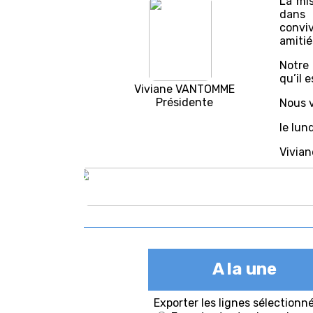
La mis
dans 
conviv
amitié
Notre 
qu’il 
Viviane VANTOMME
Présidente
Nous v
le lun
Vivian
A la une