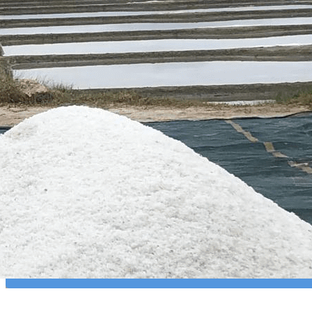
Exporter les lignes sélectionnées
Exporter toutes les colonnes
Exporter uniquement les colonnes affichées
Menu
?>
Images de la page d'accueil
Cliquez pour éditer