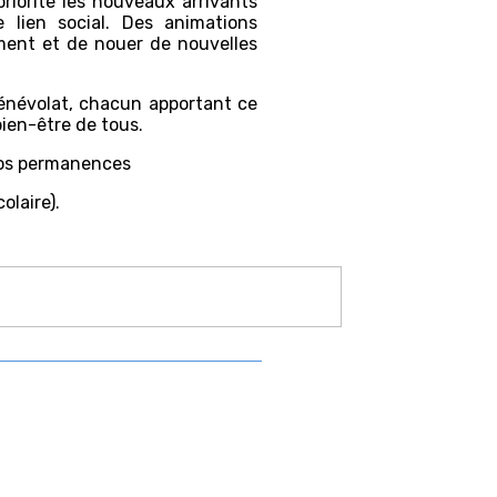
priorité les nouveaux arrivants
 lien social. Des animations
ment et de nouer de nouvelles
bénévolat, chacun apportant ce
bien-être de tous.
nos permanences
olaire).