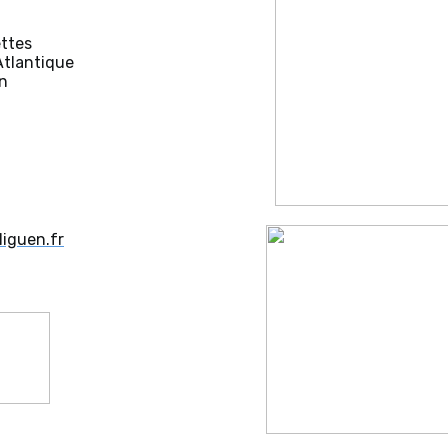
ttes
Atlantique
n
iguen.fr